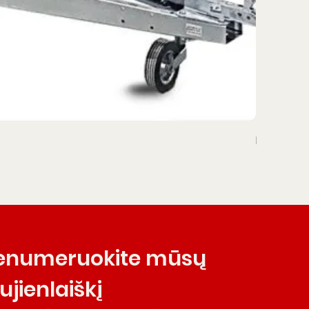
PF PRIEKA
enumeruokite mūsų 
ujienlaiškį