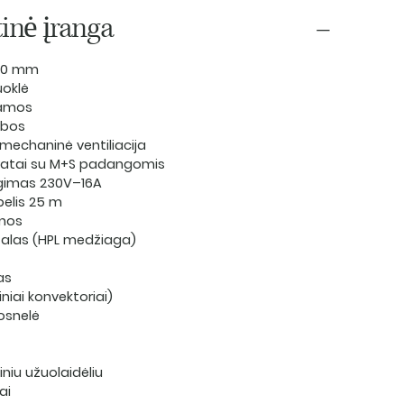
inė įranga
 50 mm
uoklė
ramos
abos
mechaninė ventiliacija
ratai su M+S padangomis
ungimas 230V–16A
belis 25 m
ynos
alas (HPL medžiaga)
as
niai konvektoriai)
osnelė
iniu užuolaidėliu
ai