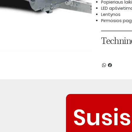
Popieriaus laiki
LED apšvietimas
Lentynos
Pirmosios pag
Techninė
Susis