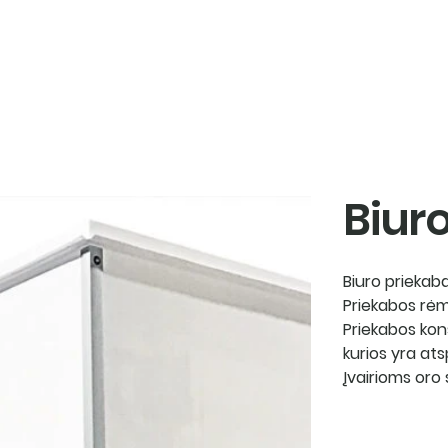
produktai
p
Biur
Biuro priekab
Priekabos rė
Priekabos kon
kurios yra ats
Įvairioms oro