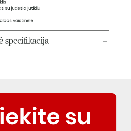
klis
 su judesio jutikliu
albos vaistinėlė
 specifikacija
iekite su 