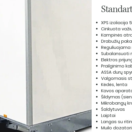
Standart
XPS izoliacija
Cinkuota važi
Kampinės at
Drabužių pak
Reguliuojama 
Subalansuoti 
Elektros prij
Prailginimo ka
ASSA durų sp
Valgomasis st
Kėdės, lenta
Kavos aparat
Šildymas (sieni
Mikrobangų kr
Šaldytuvas
Laiptai
Langas su ritin
Muilo dozatori