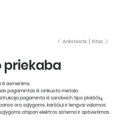
aslaugos
apie mus
kontaktai
Ankstesnis
Kitas
o priekaba
a 6 asmenims.
mas pagamintas iš cinkuoto metalo.
strukcija pagaminta iš sandwich tipo plokščių,
parios oro sąlygoms, karščiui ir lengvai valomos.
 sąlygoms atspari elektros sistema ir apšvietimas.