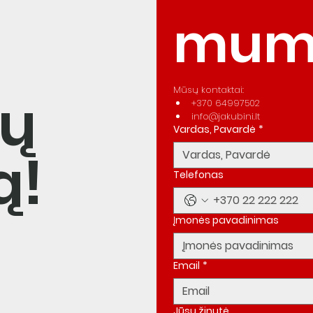
mum
Mūsų kontaktai:
lų
+370 64997502
info@jakubini.lt
Vardas, Pavardė
*
ą!
Telefonas
Įmonės pavadinimas
Email
*
Jūsų žinutė