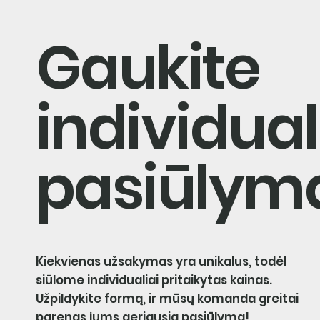
Gaukite
individua
pasiūlym
Kiekvienas užsakymas yra unikalus, todėl
siūlome individualiai pritaikytas kainas.
Užpildykite formą, ir mūsų komanda greitai
parengs jums geriausią pasiūlymą!