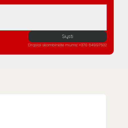
Siųsti
Drąsiai skambinkite mums: +370 64997502