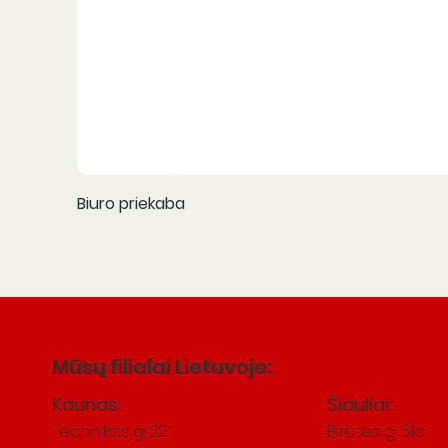
Biuro priekaba
Mūsų filialai Lietuvoje:
Kaunas:
Šiauliai:
Technikos g. 22
Birutes g. 51a