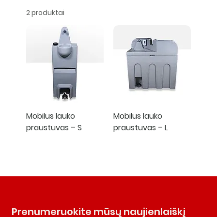
2 produktai
Mobilus lauko
Mobilus lauko
praustuvas – S
praustuvas – L
Prenumeruokite mūsų naujienlaiškį