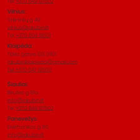
Tel.:
+370 649 97502
Vilnius:
Salininkų g. 49
vilnius@jakubini.lt
Tel.:
+370 604 18501
Klaipéda:
Tilžés gatvė 103, 91101
jakubiniklaipeda@gmail.com
Tel: +370 647 19500
Šiauliai:
Birutes g. 51a
info@jakubini.lt
Tel.:
+370 649 97502
Panevežys:
Elektronikos g. 80
info@jakubini.lt