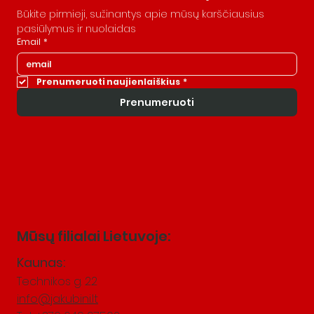
Būkite pirmieji, sužinantys apie mūsų karščiausius 
pasiūlymus ir nuolaidas
Email
*
Prenumeruoti naujienlaiškius
*
Prenumeruoti
Mūsų filialai Lietuvoje:
Kaunas:
Technikos g. 22
info@jakubini.lt