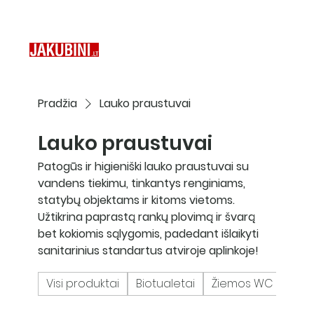
Pradžia
Lauko praustuvai
Lauko praustuvai
Patogūs ir higieniški lauko praustuvai su
vandens tiekimu, tinkantys renginiams,
statybų objektams ir kitoms vietoms.
Užtikrina paprastą rankų plovimą ir švarą
bet kokiomis sąlygomis, padedant išlaikyti
sanitarinius standartus atviroje aplinkoje!
Visi produktai
Biotualetai
Žiemos WC
Lauk